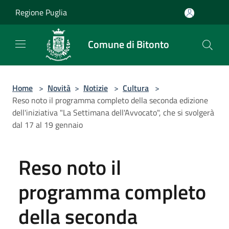
Salta al contenuto principale
Regione Puglia
Comune di Bitonto
Home
>
Novità
>
Notizie
>
Cultura
>
Reso noto il programma completo della seconda edizione
dell'iniziativa "La Settimana dell'Avvocato", che si svolgerà
dal 17 al 19 gennaio
Reso noto il
programma completo
della seconda