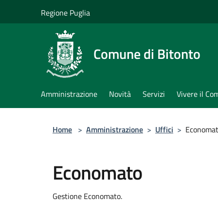
Salta al contenuto principale
Regione Puglia
Comune di Bitonto
Amministrazione
Novità
Servizi
Vivere il C
Home
>
Amministrazione
>
Uffici
>
Economa
Economato
Gestione Economato.