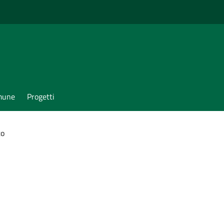
omune
Progetti
to