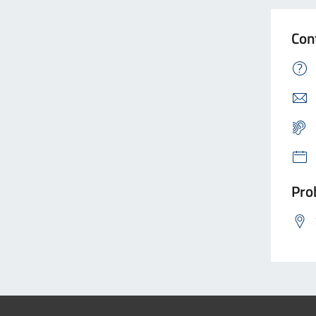
Con
Prob