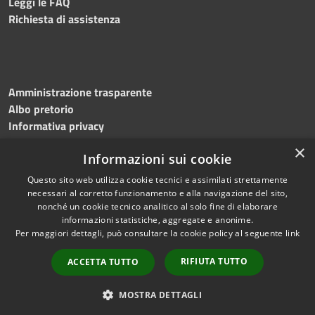
Leggi le FAQ
Richiesta di assistenza
Amministrazione trasparente
Albo pretorio
Informativa privacy
Note legali
×
Informazioni sui cookie
Dichiarazione di accessibilità
Meccanismo di feedback
Questo sito web utilizza cookie tecnici e assimilati strettamente
necessari al corretto funzionamento e alla navigazione del sito,
nonché un cookie tecnico analitico al solo fine di elaborare
informazioni statistiche, aggregate e anonime.
RSS
Copyright © 2026 • Comune di
Per maggiori dettagli, può consultare la cookie policy al seguente
link
Accessibilità
Bitonto • Powered by
Privacy
Municipium
Accesso
•
RIFIUTA TUTTO
ACCETTA TUTTO
Cookie
redazione
Mappa del sito
MOSTRA DETTAGLI