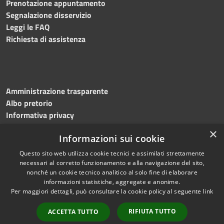
Prenotazione appuntamento
Segnalazione disservizio
Leggi le FAQ
Richiesta di assistenza
Amministrazione trasparente
Albo pretorio
Informativa privacy
Note legali
×
Informazioni sui cookie
Dichiarazione di accessibilità
Meccanismo di feedback
Questo sito web utilizza cookie tecnici e assimilati strettamente
necessari al corretto funzionamento e alla navigazione del sito,
nonché un cookie tecnico analitico al solo fine di elaborare
informazioni statistiche, aggregate e anonime.
RSS
Copyright © 2026 • Comune di
Per maggiori dettagli, può consultare la cookie policy al seguente
link
Accessibilità
Bitonto • Powered by
Privacy
Municipium
Accesso
•
RIFIUTA TUTTO
ACCETTA TUTTO
Cookie
redazione