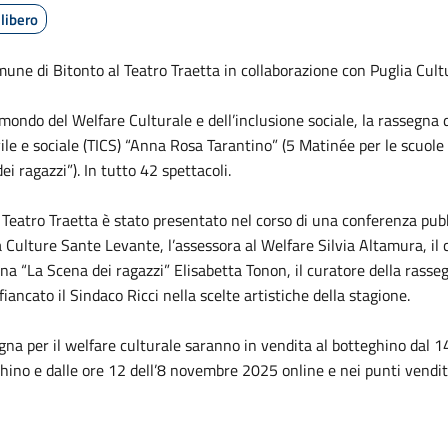
libero
une di Bitonto al Teatro Traetta in collaborazione con Puglia Cult
 mondo del Welfare Culturale e dell’inclusione sociale, la rassegna
vile e sociale (TICS) “Anna Rosa Tarantino” (5 Matinée per le scuole m
ei ragazzi”). In tutto 42 spettacoli.
atro Traetta è stato presentato nel corso di una conferenza pubbl
ia Culture Sante Levante, l’assessora al Welfare Silvia Altamura, il
segna “La Scena dei ragazzi” Elisabetta Tonon, il curatore della ras
iancato il Sindaco Ricci nella scelte artistiche della stagione.
na per il welfare culturale saranno in vendita al botteghino dal 14 
ino e dalle ore 12 dell’8 novembre 2025 online e nei punti vendit