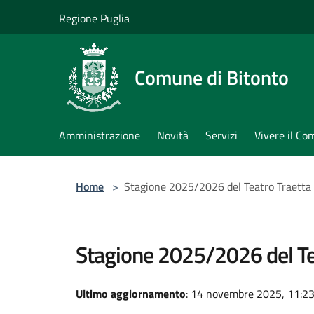
Salta al contenuto principale
Regione Puglia
Comune di Bitonto
Amministrazione
Novità
Servizi
Vivere il C
Home
>
Stagione 2025/2026 del Teatro Traetta
Stagione 2025/2026 del Te
Ultimo aggiornamento
: 14 novembre 2025, 11:2