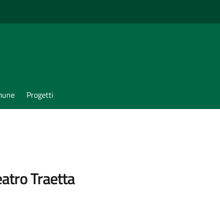
omune
Progetti
atro Traetta
3