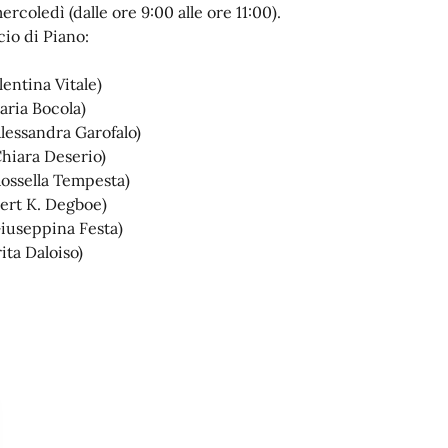
ercoledì (dalle ore 9:00 alle ore 11:00).
cio di Piano:
entina Vitale)
aria Bocola)
lessandra Garofalo)
Chiara Deserio)
Rossella Tempesta)
bert K. Degboe)
Giuseppina Festa)
ta Daloiso)