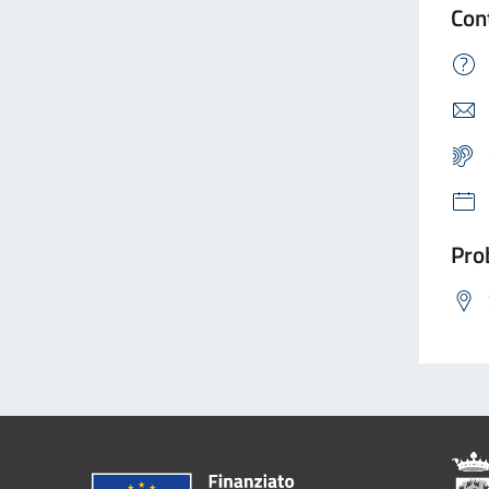
Con
Prob