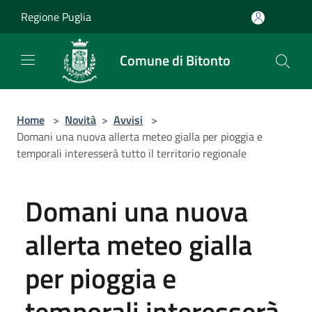
Salta al contenuto principale
Regione Puglia
Comune di Bitonto
Home
>
Novità
>
Avvisi
>
Domani una nuova allerta meteo gialla per pioggia e
temporali interesserà tutto il territorio regionale
Domani una nuova
allerta meteo gialla
per pioggia e
temporali interesserà