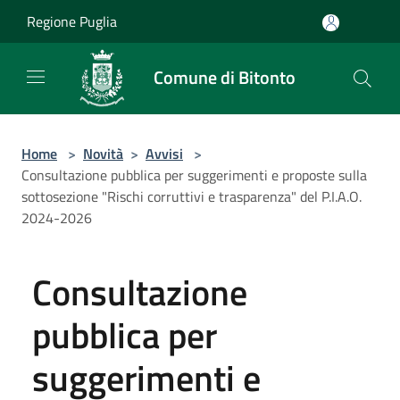
Salta al contenuto principale
Regione Puglia
Comune di Bitonto
Home
>
Novità
>
Avvisi
>
Consultazione pubblica per suggerimenti e proposte sulla
sottosezione "Rischi corruttivi e trasparenza" del P.I.A.O.
2024-2026
Consultazione
pubblica per
suggerimenti e