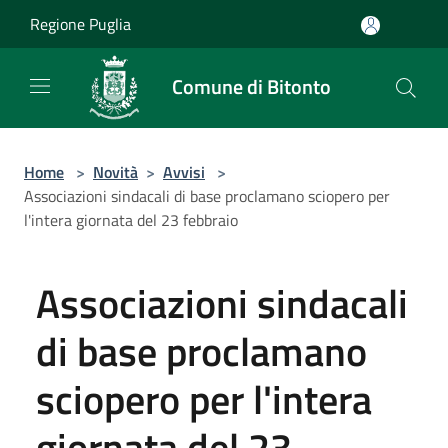
Salta al contenuto principale
Regione Puglia
Comune di Bitonto
Home
>
Novità
>
Avvisi
>
Associazioni sindacali di base proclamano sciopero per
l'intera giornata del 23 febbraio
Associazioni sindacali
di base proclamano
sciopero per l'intera
giornata del 23