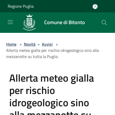
Salta al contenuto principale
Regione Puglia
Comune di Bitonto
Home
>
Novità
>
Avvisi
>
Allerta meteo gialla per rischio idrogeologico sino alla
mezzanotte su tutta la Puglia
Allerta meteo gialla
per rischio
idrogeologico sino
alla mezzanotte su