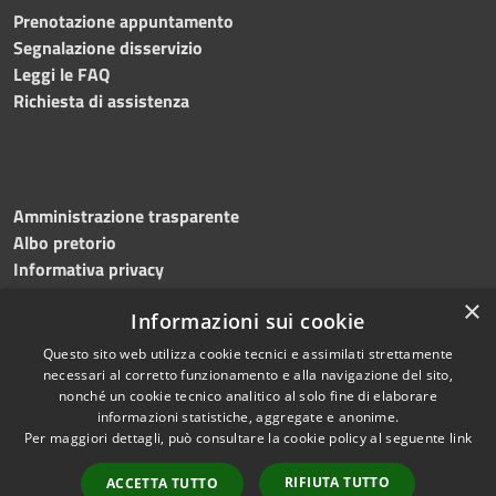
Prenotazione appuntamento
Segnalazione disservizio
Leggi le FAQ
Richiesta di assistenza
Amministrazione trasparente
Albo pretorio
Informativa privacy
Note legali
×
Informazioni sui cookie
Dichiarazione di accessibilità
Meccanismo di feedback
Questo sito web utilizza cookie tecnici e assimilati strettamente
necessari al corretto funzionamento e alla navigazione del sito,
nonché un cookie tecnico analitico al solo fine di elaborare
informazioni statistiche, aggregate e anonime.
RSS
Copyright © 2026 • Comune di
Per maggiori dettagli, può consultare la cookie policy al seguente
link
Accessibilità
Bitonto • Powered by
Privacy
Municipium
Accesso
•
RIFIUTA TUTTO
ACCETTA TUTTO