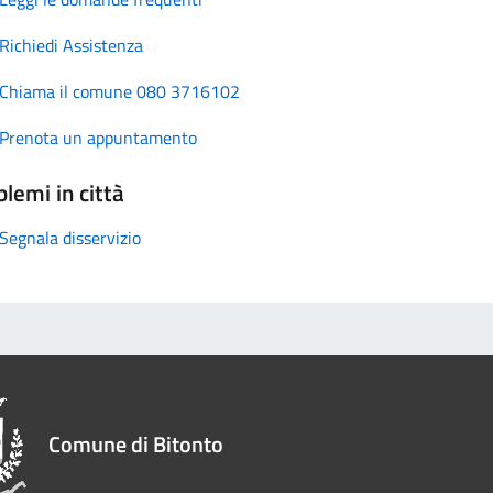
Richiedi Assistenza
Chiama il comune 080 3716102
Prenota un appuntamento
lemi in città
Segnala disservizio
Comune di Bitonto