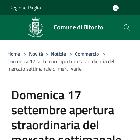
Salta al contenuto principale
Regione Puglia
Comune di Bitonto
Home
>
Novità
>
Notizie
>
Commercio
>
Domenica 17 settembre apertura straordinaria del
mercato settimanale di merci varie
Domenica 17
settembre apertura
straordinaria del
mercato settimanale