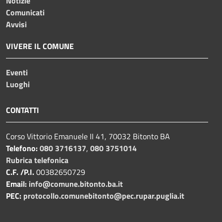
Notizie
Comunicati
Avvisi
VIVERE IL COMUNE
Eventi
Luoghi
CONTATTI
Corso Vittorio Emanuele II 41, 70032 Bitonto BA
Telefono:
080 3716137
,
080 3751014
Rubrica telefonica
C.F. /P.I.
00382650729
Email:
info@comune.bitonto.ba.it
PEC:
protocollo.comunebitonto@pec.rupar.puglia.it