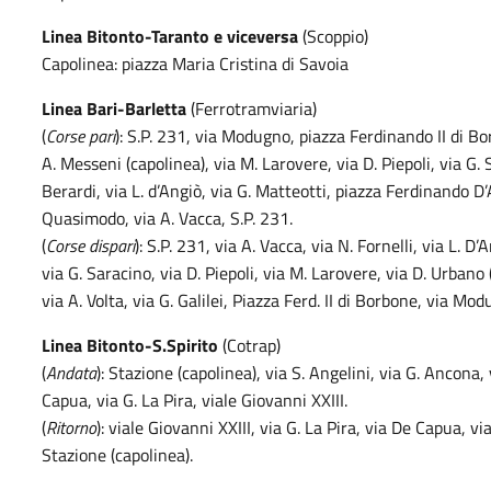
Linea Bitonto-Taranto e viceversa
(Scoppio)
Capolinea: piazza Maria Cristina di Savoia
Linea Bari-Barletta
(Ferrotramviaria)
(
Corse pari
): S.P. 231, via Modugno, piazza Ferdinando II di Bor
A. Messeni (capolinea), via M. Larovere, via D. Piepoli, via G. 
Berardi, via L. d’Angiò, via G. Matteotti, piazza Ferdinando D
Quasimodo, via A. Vacca, S.P. 231.
(
Corse dispari
): S.P. 231, via A. Vacca, via N. Fornelli, via L. D
via G. Saracino, via D. Piepoli, via M. Larovere, via D. Urbano 
via A. Volta, via G. Galilei, Piazza Ferd. II di Borbone, via Mod
Linea Bitonto-S.Spirito
(Cotrap)
(
Andata
): Stazione (capolinea), via S. Angelini, via G. Ancona, v
Capua, via G. La Pira, viale Giovanni XXIII.
(
Ritorno
): viale Giovanni XXIII, via G. La Pira, via De Capua, vi
Stazione (capolinea).