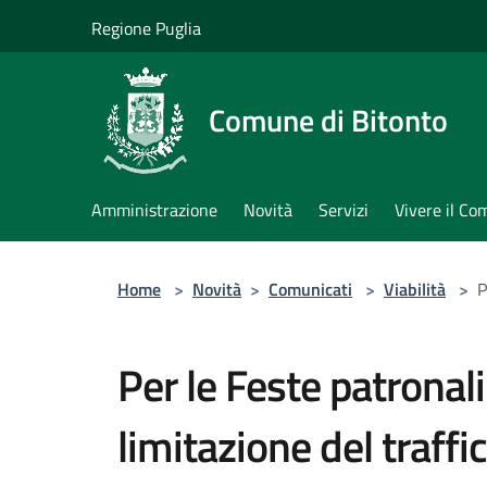
Salta al contenuto principale
Regione Puglia
Comune di Bitonto
Amministrazione
Novità
Servizi
Vivere il C
Home
>
Novità
>
Comunicati
>
Viabilità
>
P
Per le Feste patronali 
limitazione del traffi