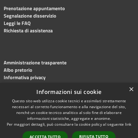
Prenotazione appuntamento
Segnalazione disservizio
Leggi le FAQ
Richiesta di assistenza
Amministrazione trasparente
Albo pretorio
Informativa privacy
Note legali
×
Informazioni sui cookie
Dichiarazione di accessibilità
Meccanismo di feedback
Questo sito web utilizza cookie tecnici e assimilati strettamente
necessari al corretto funzionamento e alla navigazione del sito,
nonché un cookie tecnico analitico al solo fine di elaborare
informazioni statistiche, aggregate e anonime.
RSS
Copyright © 2026 • Comune di
Per maggiori dettagli, può consultare la cookie policy al seguente
link
Accessibilità
Bitonto • Powered by
Privacy
Municipium
Accesso
•
RIFIUTA TUTTO
ACCETTA TUTTO