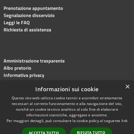
Prenotazione appuntamento
Segnalazione disservizio
Leggi le FAQ
Richiesta di assistenza
Amministrazione trasparente
Albo pretorio
Informativa privacy
Note legali
×
Informazioni sui cookie
Dichiarazione di accessibilità
Meccanismo di feedback
Questo sito web utilizza cookie tecnici e assimilati strettamente
necessari al corretto funzionamento e alla navigazione del sito,
nonché un cookie tecnico analitico al solo fine di elaborare
informazioni statistiche, aggregate e anonime.
RSS
Copyright © 2026 • Comune di
Per maggiori dettagli, può consultare la cookie policy al seguente
link
Accessibilità
Bitonto • Powered by
Privacy
Municipium
Accesso
•
RIFIUTA TUTTO
ACCETTA TUTTO