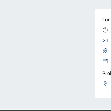
Con
Prob