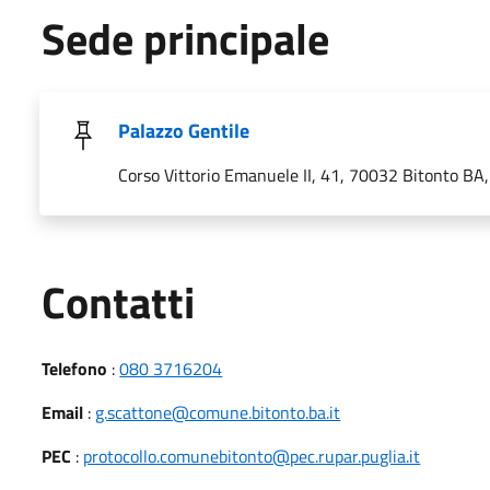
Sede principale
Palazzo Gentile
Corso Vittorio Emanuele II, 41, 70032 Bitonto BA, 
Utili
Contatti
Telefono
:
080 3716204
Email
:
g.scattone@comune.bitonto.ba.it
PEC
:
protocollo.comunebitonto@pec.rupar.puglia.it