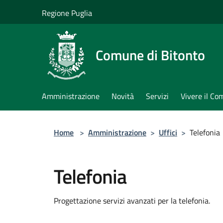
Salta al contenuto principale
Regione Puglia
Comune di Bitonto
Amministrazione
Novità
Servizi
Vivere il C
Home
>
Amministrazione
>
Uffici
>
Telefonia
Telefonia
Progettazione servizi avanzati per la telefonia.