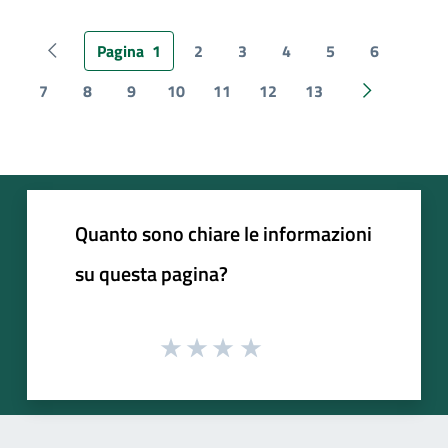
Pagina
1
2
3
4
5
6
Pagina precedente
7
8
9
10
11
12
13
Pagina succ
Quanto sono chiare le informazioni
su questa pagina?