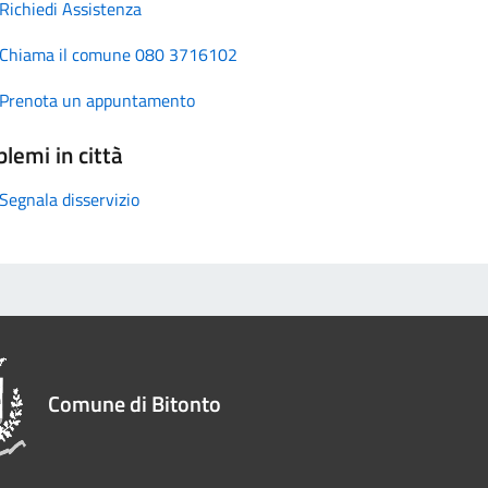
Richiedi Assistenza
Chiama il comune 080 3716102
Prenota un appuntamento
lemi in città
Segnala disservizio
Comune di Bitonto