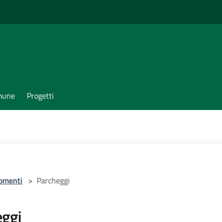
omune
Progetti
omenti
>
Parcheggi
eggi