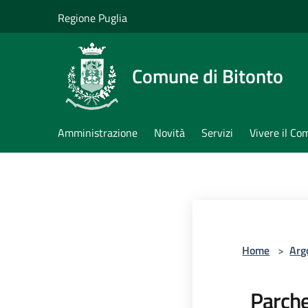
Salta al contenuto principale
Regione Puglia
Comune di Bitonto
Amministrazione
Novità
Servizi
Vivere il C
Home
>
Arg
Parch