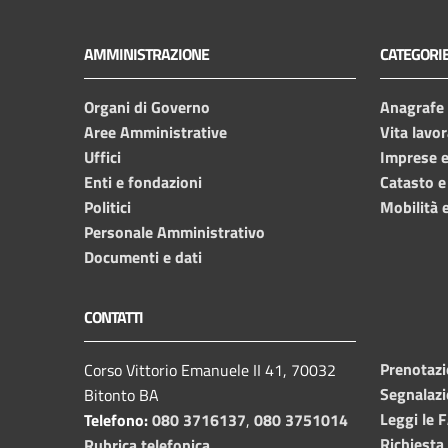
AMMINISTRAZIONE
CATEGORIE
Organi di Governo
Anagrafe e
Aree Amministrative
Vita lavor
Uffici
Imprese 
Enti e fondazioni
Catasto e
Politici
Mobilità e
Personale Amministrativo
Documenti e dati
CONTATTI
Prenotaz
Corso Vittorio Emanuele II 41, 70032
Segnalazi
Bitonto BA
Leggi le 
Telefono:
080 3716137
,
080 3751014
Richiesta
Rubrica telefonica