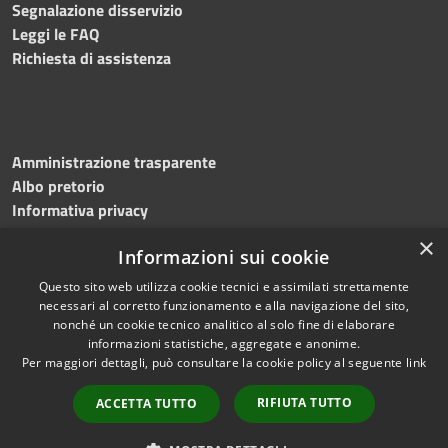
Segnalazione disservizio
Leggi le FAQ
Richiesta di assistenza
Amministrazione trasparente
Albo pretorio
Informativa privacy
Note legali
×
Informazioni sui cookie
Dichiarazione di accessibilità
Meccanismo di feedback
Questo sito web utilizza cookie tecnici e assimilati strettamente
necessari al corretto funzionamento e alla navigazione del sito,
nonché un cookie tecnico analitico al solo fine di elaborare
informazioni statistiche, aggregate e anonime.
RSS
Copyright © 2026 • Comune di
Per maggiori dettagli, può consultare la cookie policy al seguente
link
Accessibilità
Bitonto • Powered by
Privacy
Municipium
Accesso
•
RIFIUTA TUTTO
ACCETTA TUTTO
Cookie
redazione