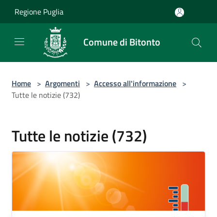
Salta al contenuto principale
Regione Puglia
Comune di Bitonto
Home
>
Argomenti
>
Accesso all'informazione
>
Tutte le notizie (732)
Tutte le notizie (732)