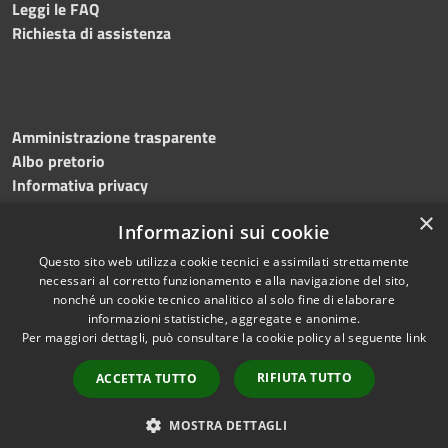
Leggi le FAQ
Richiesta di assistenza
Amministrazione trasparente
Albo pretorio
Informativa privacy
Note legali
×
Informazioni sui cookie
Dichiarazione di accessibilità
Meccanismo di feedback
Questo sito web utilizza cookie tecnici e assimilati strettamente
necessari al corretto funzionamento e alla navigazione del sito,
nonché un cookie tecnico analitico al solo fine di elaborare
informazioni statistiche, aggregate e anonime.
RSS
Copyright © 2026 • Comune di
Per maggiori dettagli, può consultare la cookie policy al seguente
link
Accessibilità
Bitonto • Powered by
Privacy
Municipium
Accesso
•
RIFIUTA TUTTO
ACCETTA TUTTO
Cookie
redazione
Mappa del sito
MOSTRA DETTAGLI