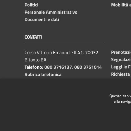
Politici
Mobilità e
Personale Amministrativo
Documenti e dati
CONTATTI
Prenotaz
Corso Vittorio Emanuele II 41, 70032
Segnalazi
Bitonto BA
Leggi le 
Telefono:
080 3716137
,
080 3751014
Richiesta
Rubrica telefonica
C.F. /P.I.
00382650729
Email:
info@comune.bitonto.ba.it
PEC:
Questo sito 
alla navig
protocollo.comunebitonto@pec.rupar.puglia.it