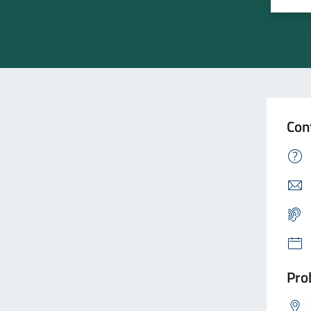
Con
Prob