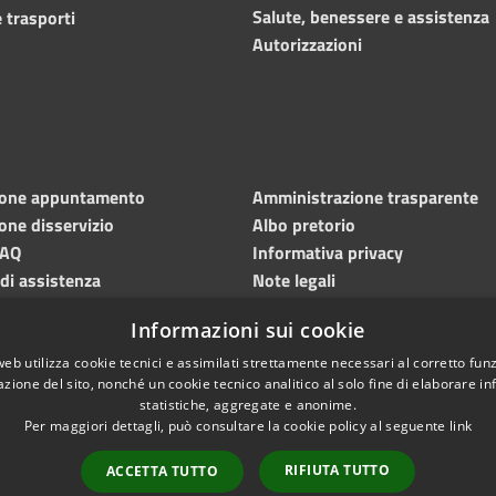
Salute, benessere e assistenza
 trasporti
Autorizzazioni
ione appuntamento
Amministrazione trasparente
one disservizio
Albo pretorio
FAQ
Informativa privacy
 di assistenza
Note legali
Dichiarazione di accessibilità
Informazioni sui cookie
Meccanismo di feedback
web utilizza cookie tecnici e assimilati strettamente necessari al corretto fu
azione del sito, nonché un cookie tecnico analitico al solo fine di elaborare i
statistiche, aggregate e anonime.
Per maggiori dettagli, può consultare la cookie policy al seguente
link
RIFIUTA TUTTO
ACCETTA TUTTO