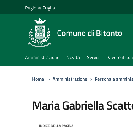
Salta al contenuto principale
Regione Puglia
Comune di Bitonto
Amministrazione
Novità
Servizi
Vivere il C
Home
>
Amministrazione
>
Personale amminis
Maria Gabriella Scat
INDICE DELLA PAGINA