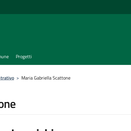
omune
Progetti
trativo
>
Maria Gabriella Scattone
tone