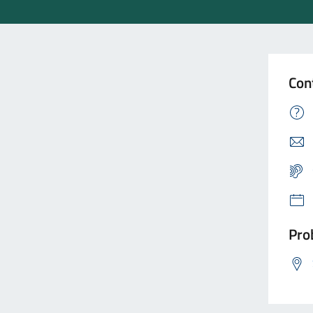
Con
Prob