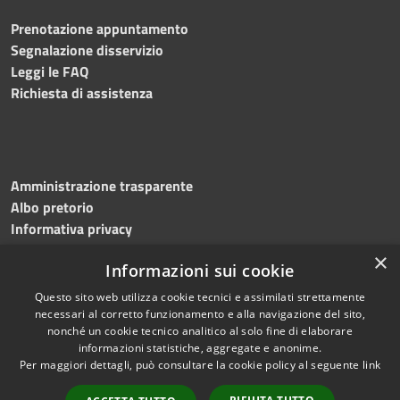
Prenotazione appuntamento
Segnalazione disservizio
Leggi le FAQ
Richiesta di assistenza
Amministrazione trasparente
Albo pretorio
Informativa privacy
Note legali
×
Informazioni sui cookie
Dichiarazione di accessibilità
Meccanismo di feedback
Questo sito web utilizza cookie tecnici e assimilati strettamente
necessari al corretto funzionamento e alla navigazione del sito,
nonché un cookie tecnico analitico al solo fine di elaborare
informazioni statistiche, aggregate e anonime.
RSS
Copyright © 2026 • Comune di
Per maggiori dettagli, può consultare la cookie policy al seguente
link
Accessibilità
Bitonto • Powered by
Privacy
Municipium
Accesso