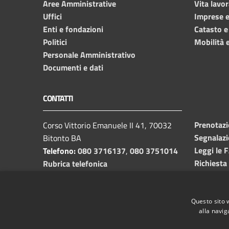
Aree Amministrative
Vita lavor
Uffici
Imprese 
Enti e fondazioni
Catasto e
Politici
Mobilità e
Personale Amministrativo
Documenti e dati
CONTATTI
Prenotaz
Corso Vittorio Emanuele II 41, 70032
Segnalazi
Bitonto BA
Leggi le 
Telefono:
080 3716137
,
080 3751014
Richiesta
Rubrica telefonica
C.F. /P.I.
00382650729
Email:
info@comune.bitonto.ba.it
PEC:
Questo sito 
alla navig
protocollo.comunebitonto@pec.rupar.puglia.it