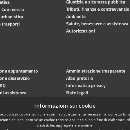
Giustizia e sicurezza pubblica
ativa
Tributi, finanze e contravvenzio
e Commercio
Ambiente
 urbanistica
Salute, benessere e assistenza
 trasporti
Autorizzazioni
ione appuntamento
Amministrazione trasparente
one disservizio
Albo pretorio
FAQ
Informativa privacy
 di assistenza
Note legali
Dichiarazione di accessibilità
Informazioni sui cookie
Meccanismo di feedback
web utilizza cookie tecnici e assimilati strettamente necessari al corretto fu
azione del sito, nonché un cookie tecnico analitico al solo fine di elaborare i
statistiche, aggregate e anonime.