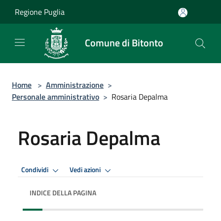
Salta al contenuto principale
Regione Puglia
Comune di Bitonto
Home
>
Amministrazione
>
Personale amministrativo
>
Rosaria Depalma
Rosaria Depalma
Condividi
Vedi azioni
INDICE DELLA PAGINA