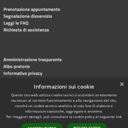
Prenotazione appuntamento
Segnalazione disservizio
Leggi le FAQ
Richiesta di assistenza
Amministrazione trasparente
Albo pretorio
Informativa privacy
Note legali
×
Informazioni sui cookie
Dichiarazione di accessibilità
Meccanismo di feedback
Questo sito web utilizza cookie tecnici e assimilati strettamente
necessari al corretto funzionamento e alla navigazione del sito,
nonché un cookie tecnico analitico al solo fine di elaborare
informazioni statistiche, aggregate e anonime.
RSS
Copyright © 2026 • Comune di
Per maggiori dettagli, può consultare la cookie policy al seguente
link
Accessibilità
Bitonto • Powered by
Privacy
Municipium
Accesso