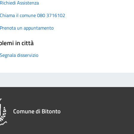
Richiedi Assistenza
Chiama il comune 080 3716102
Prenota un appuntamento
lemi in città
Segnala disservizio
Comune di Bitonto