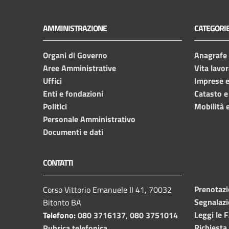
AMMINISTRAZIONE
CATEGORIE
Organi di Governo
Anagrafe e
Aree Amministrative
Vita lavor
Uffici
Imprese 
Enti e fondazioni
Catasto e
Politici
Mobilità e
Personale Amministrativo
Documenti e dati
CONTATTI
Prenotaz
Corso Vittorio Emanuele II 41, 70032
Segnalazi
Bitonto BA
Leggi le 
Telefono:
080 3716137
,
080 3751014
Richiesta
Rubrica telefonica