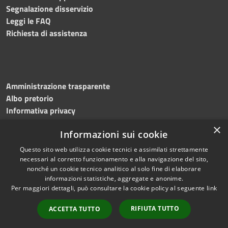
Segnalazione disservizio
Leggi le FAQ
Richiesta di assistenza
Amministrazione trasparente
Albo pretorio
Informativa privacy
Note legali
×
Informazioni sui cookie
Dichiarazione di accessibilità
Meccanismo di feedback
Questo sito web utilizza cookie tecnici e assimilati strettamente
necessari al corretto funzionamento e alla navigazione del sito,
nonché un cookie tecnico analitico al solo fine di elaborare
informazioni statistiche, aggregate e anonime.
RSS
Copyright © 2026 • Comune di
Per maggiori dettagli, può consultare la cookie policy al seguente
link
Accessibilità
Bitonto • Powered by
Privacy
Municipium
Accesso
•
RIFIUTA TUTTO
ACCETTA TUTTO
Cookie
redazione