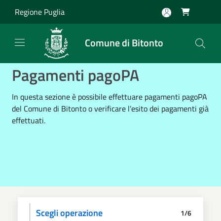
Salta al contenuto principale
Regione Puglia

Comune di Bitonto
Pagamenti pagoPA
In questa sezione è possibile effettuare pagamenti pagoPA
del Comune di Bitonto o verificare l’esito dei pagamenti già
effettuati.
Scegli operazione
1/6
Informativa privacy
Scegli il pagamento
Dati anagrafici
Paga
Riepilogo