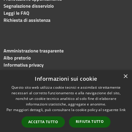
Segnalazione disservizio
Leggi le FAQ
Richiesta di assistenza
Amministrazione trasparente
Albo pretorio
Informativa privacy
Note legali
×
Informazioni sui cookie
Dichiarazione di accessibilità
Meccanismo di feedback
Questo sito web utilizza cookie tecnici e assimilati strettamente
necessari al corretto funzionamento e alla navigazione del sito,
nonché un cookie tecnico analitico al solo fine di elaborare
informazioni statistiche, aggregate e anonime.
RSS
Copyright © 2026 • Comune di
Per maggiori dettagli, può consultare la cookie policy al seguente
link
Accessibilità
Bitonto • Powered by
Privacy
Municipium
Accesso
•
RIFIUTA TUTTO
ACCETTA TUTTO
Cookie
redazione