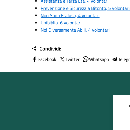
Assistenza e Terza Età, 4 volontari
Prevenzione e Sicureza a Bitonto, 5 volontari
Non Sono Escluso, 4 volontari
Unibiblio, 6 volontari
Noi Diversamente Abili, 4 volontari
Condividi:
Facebook
Twitter
Whatsapp
Teleg