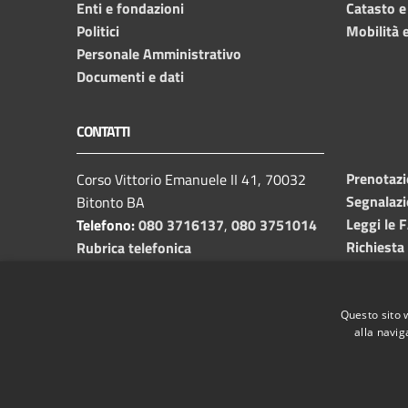
Enti e fondazioni
Catasto e
Politici
Mobilità e
Personale Amministrativo
Documenti e dati
CONTATTI
Prenotaz
Corso Vittorio Emanuele II 41, 70032
Segnalazi
Bitonto BA
Leggi le 
Telefono:
080 3716137
,
080 3751014
Richiesta
Rubrica telefonica
C.F. /P.I.
00382650729
Email:
info@comune.bitonto.ba.it
PEC:
Questo sito 
alla navig
protocollo.comunebitonto@pec.rupar.puglia.it