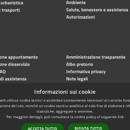
Ambiente
 urbanistica
Salute, benessere e assistenza
 trasporti
Autorizzazioni
ione appuntamento
Amministrazione trasparente
one disservizio
Albo pretorio
FAQ
Informativa privacy
 di assistenza
Note legali
Dichiarazione di accessibilità
Informazioni sui cookie
Meccanismo di feedback
web utilizza cookie tecnici e assimilati strettamente necessari al corretto fu
azione del sito, nonché un cookie tecnico analitico al solo fine di elaborare i
statistiche, aggregate e anonime.
Per maggiori dettagli, può consultare la cookie policy al seguente
link
RIFIUTA TUTTO
ACCETTA TUTTO