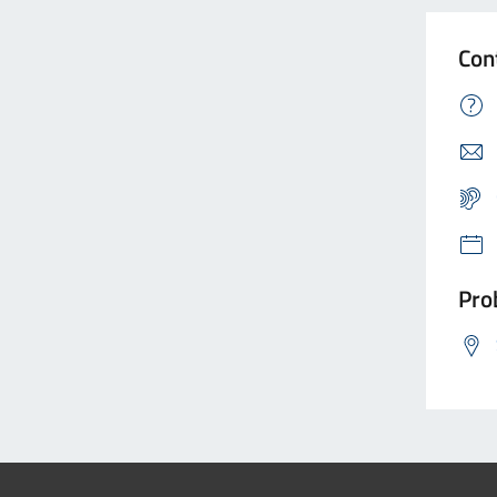
Con
Prob