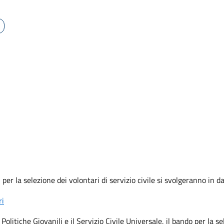
i per la
selezione dei volontari di servizio civile
si svolgerann
o
in d
ri
 Politiche Giovanili e il Servizio Civile Universale, il bando per la 