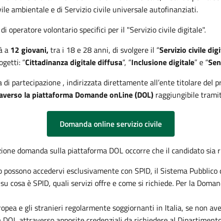
ivile ambientale e di Servizio civile universale autofinanziati.
i operatore volontario specifici per il "Servizio civile digitale".
tà a
12
giovani,
tra i 18 e 28 anni, di svolgere il “
Servizio civile digi
getti: “
Cittadinanza digitale diffusa
“, “
Inclusione digitale
” e “
Sen
di partecipazione , indirizzata direttamente all’ente titolare del p
averso la piattaforma Domande onLine (DOL)
raggiungibile tramit
Domanda online servizio civile
zione domanda sulla piattaforma DOL occorre che il candidato sia r
stero possono accedervi esclusivamente con SPID, il Sistema Pubblico di
 su cosa è SPID, quali servizi offre e come si richiede. Per la Doman
ropea e gli stranieri regolarmente soggiornanti in Italia, se non aves
a DOL attraverso apposite credenziali da richiedere al Dipartimen