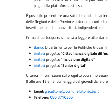
page della piattaforma stessa.
È possibile presentare una sola domanda di partecip
delle Regioni e delle Province autonome contestual
inseriti nei bandi innanzi citati, indipendentemente
Prima di partecipare, si invita a leggere attentamen
Bando
Dipartimento per le Politiche Giovanili 
Sintesi
progetto “
Cittadinanza digitale diffu
Sintesi
progetto “
Inclusione digitale
”
Sintesi
progetto “
Senior digital
”
Ulteriori informazioni sul progetto potranno essere
9 alle ore 13 e nel pomeriggio del giovedì dalle ore
Email:
g.scattone@comune.bitonto.ba.it
Telefono:
080 3716305