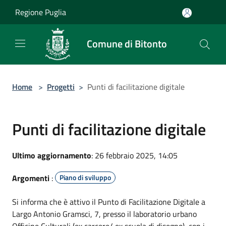
Salta al contenuto principale
Regione Puglia
Comune di Bitonto
Home
>
Progetti
>
Punti di facilitazione digitale
Punti di facilitazione digitale
Ultimo aggiornamento
: 26 febbraio 2025, 14:05
Argomenti
:
Piano di sviluppo
Si informa che è attivo il Punto di Facilitazione Digitale a
Largo Antonio Gramsci, 7, presso il laboratorio urbano
Officine Culturali (ex carcere/ ex scuola di disegno), con i