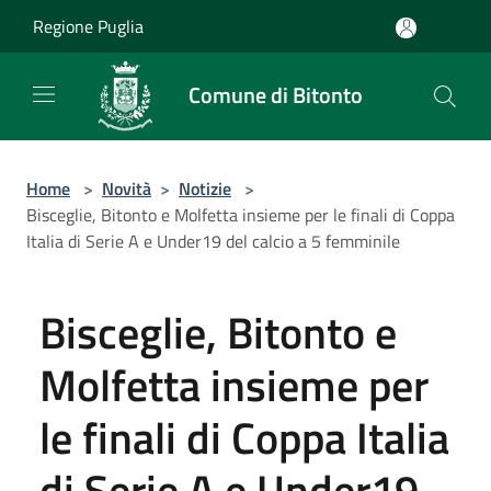
Salta al contenuto principale
Regione Puglia
Comune di Bitonto
Home
>
Novità
>
Notizie
>
Bisceglie, Bitonto e Molfetta insieme per le finali di Coppa
Italia di Serie A e Under19 del calcio a 5 femminile
Bisceglie, Bitonto e
Molfetta insieme per
le finali di Coppa Italia
di Serie A e Under19