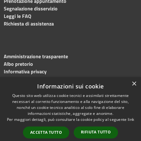
Prenotazione appuntamento
Segnalazione disservizio
Leggi le FAQ
Richiesta di assistenza
Amministrazione trasparente
Albo pretorio
Informativa privacy
Note legali
×
Informazioni sui cookie
Dichiarazione di accessibilità
Meccanismo di feedback
Questo sito web utilizza cookie tecnici e assimilati strettamente
necessari al corretto funzionamento e alla navigazione del sito,
nonché un cookie tecnico analitico al solo fine di elaborare
informazioni statistiche, aggregate e anonime.
RSS
Copyright © 2026 • Comune di
Per maggiori dettagli, può consultare la cookie policy al seguente
link
Accessibilità
Bitonto • Powered by
Privacy
Municipium
Accesso
•
RIFIUTA TUTTO
ACCETTA TUTTO
Cookie
redazione