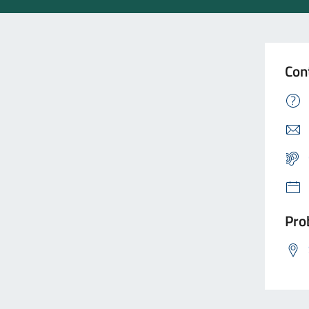
Con
Prob