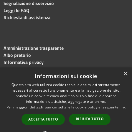
Segnalazione disservizio
Leggi le FAQ
Richiesta di assistenza
Amministrazione trasparente
Albo pretorio
Informativa privacy
Note legali
×
Informazioni sui cookie
Dichiarazione di accessibilità
Meccanismo di feedback
Questo sito web utilizza cookie tecnici e assimilati strettamente
necessari al corretto funzionamento e alla navigazione del sito,
nonché un cookie tecnico analitico al solo fine di elaborare
informazioni statistiche, aggregate e anonime.
RSS
Copyright © 2026 • Comune di
Per maggiori dettagli, può consultare la cookie policy al seguente
link
Accessibilità
Bitonto • Powered by
Privacy
Municipium
Accesso
•
RIFIUTA TUTTO
ACCETTA TUTTO
Cookie
redazione