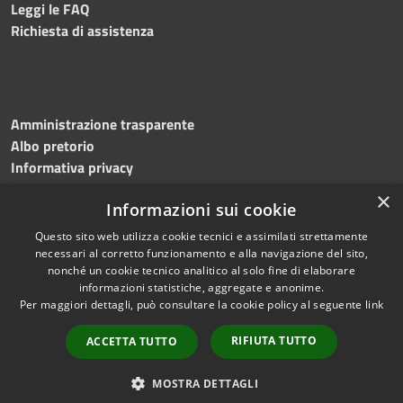
Leggi le FAQ
Richiesta di assistenza
Amministrazione trasparente
Albo pretorio
Informativa privacy
Note legali
×
Informazioni sui cookie
Dichiarazione di accessibilità
Meccanismo di feedback
Questo sito web utilizza cookie tecnici e assimilati strettamente
necessari al corretto funzionamento e alla navigazione del sito,
nonché un cookie tecnico analitico al solo fine di elaborare
informazioni statistiche, aggregate e anonime.
RSS
Copyright © 2026 • Comune di
Per maggiori dettagli, può consultare la cookie policy al seguente
link
Accessibilità
Bitonto • Powered by
Privacy
Municipium
Accesso
•
RIFIUTA TUTTO
ACCETTA TUTTO
Cookie
redazione
Mappa del sito
MOSTRA DETTAGLI