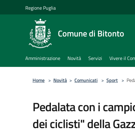
Salta al contenuto principale
Regione Puglia
Comune di Bitonto
Amministrazione
Novità
Servizi
Vivere il C
Home
>
Novità
>
Comunicati
>
Sport
>
Peda
Pedalata con i campio
dei ciclisti" della Gaz