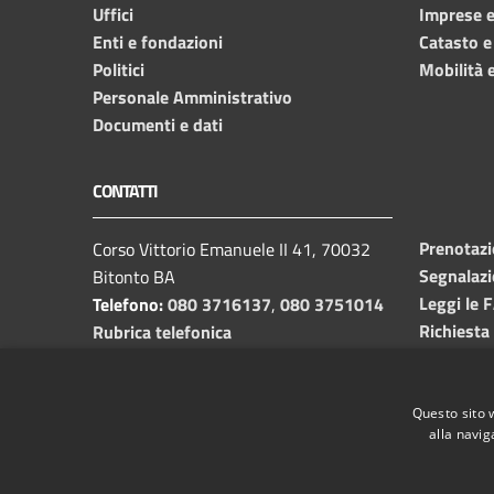
Uffici
Imprese 
Enti e fondazioni
Catasto e
Politici
Mobilità e
Personale Amministrativo
Documenti e dati
CONTATTI
Prenotaz
Corso Vittorio Emanuele II 41, 70032
Segnalazi
Bitonto BA
Leggi le 
Telefono:
080 3716137
,
080 3751014
Richiesta
Rubrica telefonica
C.F. /P.I.
00382650729
Email:
info@comune.bitonto.ba.it
PEC:
Questo sito 
alla navig
protocollo.comunebitonto@pec.rupar.puglia.it