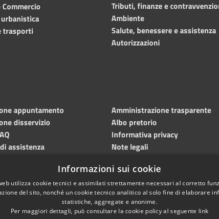
Tributi, finanze e contravvenzio
e Commercio
Ambiente
 urbanistica
Salute, benessere e assistenza
 trasporti
Autorizzazioni
ione appuntamento
Amministrazione trasparente
one disservizio
Albo pretorio
FAQ
Informativa privacy
 di assistenza
Note legali
Dichiarazione di accessibilità
Informazioni sui cookie
Meccanismo di feedback
web utilizza cookie tecnici e assimilati strettamente necessari al corretto fu
azione del sito, nonché un cookie tecnico analitico al solo fine di elaborare i
statistiche, aggregate e anonime.
Per maggiori dettagli, può consultare la cookie policy al seguente
link