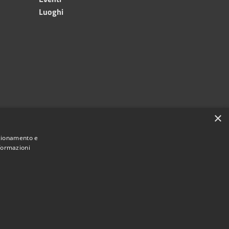
Luoghi
×
nzionamento e
nformazioni
Municipium
Accesso redazione
i Bitonto • Powered by
•