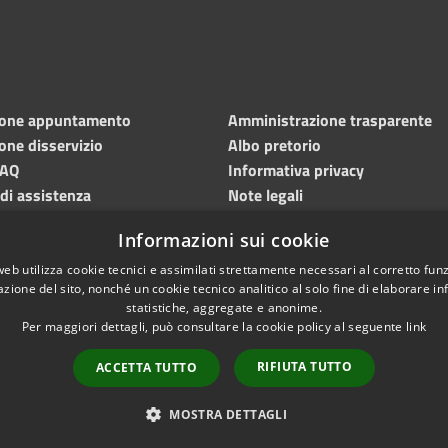
ione appuntamento
Amministrazione trasparente
one disservizio
Albo pretorio
FAQ
Informativa privacy
 di assistenza
Note legali
Dichiarazione di accessibilità
Informazioni sui cookie
Meccanismo di feedback
web utilizza cookie tecnici e assimilati strettamente necessari al corretto fu
azione del sito, nonché un cookie tecnico analitico al solo fine di elaborare i
statistiche, aggregate e anonime.
Per maggiori dettagli, può consultare la cookie policy al seguente
link
RIFIUTA TUTTO
ACCETTA TUTTO
l sito
Copyright © 2026 • Comune d
MOSTRA DETTAGLI