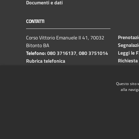
Documenti e dati
CONTATTI
Prenotaz
Corso Vittorio Emanuele II 41, 70032
Segnalazi
Bitonto BA
Leggi le 
Telefono:
080 3716137
,
080 3751014
Richiesta
Rubrica telefonica
C.F. /P.I.
00382650729
Email:
info@comune.bitonto.ba.it
PEC:
Questo sito 
alla navig
protocollo.comunebitonto@pec.rupar.puglia.it
RSS
Accessibilità
Privacy
Cookie
Mappa de