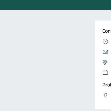
Con
Prob