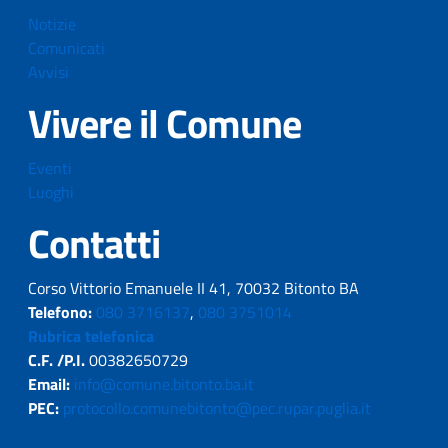
Notizie
Comunicati
Avvisi
Vivere il Comune
Eventi
Luoghi
Contatti
Corso Vittorio Emanuele II 41, 70032 Bitonto BA
Telefono:
080 3716137
,
080 3751014
Rubrica telefonica
C.F. /P.I.
00382650729
Email:
info@comune.bitonto.ba.it
PEC:
protocollo.comunebitonto@pec.rupar.puglia.it