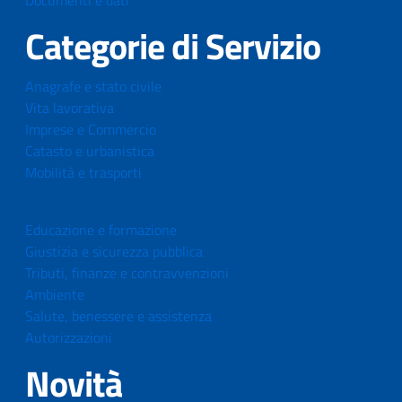
Documenti e dati
Categorie di Servizio
Anagrafe e stato civile
Vita lavorativa
Imprese e Commercio
Catasto e urbanistica
Mobilità e trasporti
Educazione e formazione
Giustizia e sicurezza pubblica
Tributi, finanze e contravvenzioni
Ambiente
Salute, benessere e assistenza
Autorizzazioni
Novità