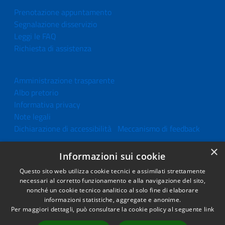
Prenotazione appuntamento
Segnalazione disservizio
Leggi le FAQ
Richiesta di assistenza
Amministrazione trasparente
Albo pretorio
Informativa privacy
Note legali
Dichiarazione di accessibilità
Meccanismo di feedback
×
Informazioni sui cookie
RSS
Questo sito web utilizza cookie tecnici e assimilati strettamente
Copyright © 2026 •
necessari al corretto funzionamento e alla navigazione del sito,
Comune di Bitonto •
nonché un cookie tecnico analitico al solo fine di elaborare
Accessibilità
Powered by
Municipium
informazioni statistiche, aggregate e anonime.
•
Accesso redazione
Per maggiori dettagli, può consultare la cookie policy al seguente
link
Privacy