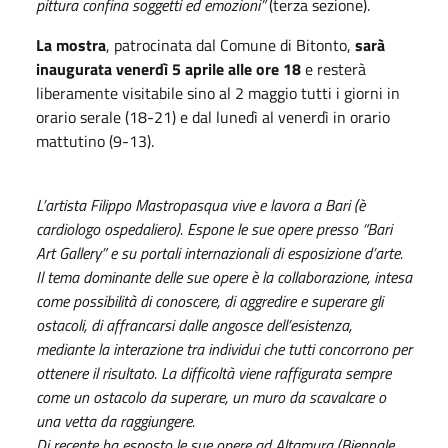
pittura confina soggetti ed emozioni”
(terza sezione).
La mostra
, patrocinata dal Comune di Bitonto,
sarà
inaugurata venerdì 5 aprile alle ore 18
e resterà
liberamente visitabile sino al 2 maggio tutti i giorni in
orario serale (18-21) e dal lunedì al venerdì in orario
mattutino (9-13).
L’artista Filippo Mastropasqua vive e lavora a Bari (è
cardiologo ospedaliero). Espone le sue opere presso “Bari
Art Gallery” e su portali internazionali di esposizione d’arte.
Il tema dominante delle sue opere è la collaborazione, intesa
come possibilità di conoscere, di aggredire e superare gli
ostacoli, di affrancarsi dalle angosce dell’esistenza,
mediante la interazione tra individui che tutti concorrono per
ottenere il risultato. La difficoltà viene raffigurata sempre
come un ostacolo da superare, un muro da scavalcare o
una vetta da raggiungere.
Di recente ha esposto le sue opere ad Altamura (Biennale