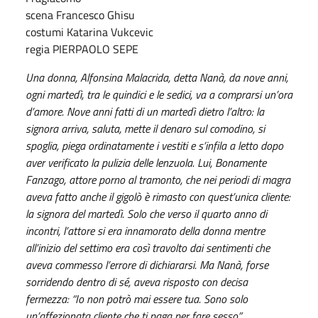
scena Francesco Ghisu
costumi Katarina Vukcevic
regia PIERPAOLO SEPE
Una donna, Alfonsina Malacrida, detta Nanà, da nove anni,
ogni martedì, tra le quindici e le sedici, va a comprarsi un’ora
d’amore. Nove anni fatti di un martedì dietro l’altro: la
signora arriva, saluta, mette il denaro sul comodino, si
spoglia, piega ordinatamente i vestiti e s’infila a letto dopo
aver verificato la pulizia delle lenzuola. Lui, Bonamente
Fanzago, attore porno al tramonto, che nei periodi di magra
aveva fatto anche il gigolò è rimasto con quest’unica cliente:
la signora del martedì. Solo che verso il quarto anno di
incontri, l’attore si era innamorato della donna mentre
all’inizio del settimo era così travolto dai sentimenti che
aveva commesso l’errore di dichiararsi. Ma Nanà, forse
sorridendo dentro di sé, aveva risposto con decisa
fermezza: “Io non potrò mai essere tua. Sono solo
un’affezionata cliente che ti paga per fare sesso”.