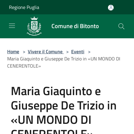
Salta al contenuto principale
Regione Puglia
Comune di Bitonto
Home
>
Vivere il Comune
>
Eventi
>
Maria Giaquinto e Giuseppe De Trizio in «UN MONDO DI
CENERENTOLE»
Maria Giaquinto e
Giuseppe De Trizio in
«UN MONDO DI
CENERENTOLE»