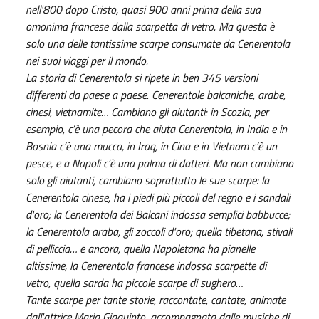
nell'800 dopo Cristo, quasi 900 anni prima della sua
omonima francese dalla scarpetta di vetro. Ma questa è
solo una delle tantissime scarpe consumate da Cenerentola
nei suoi viaggi per il mondo.
La storia di Cenerentola si ripete in ben 345 versioni
differenti da paese a paese. Cenerentole balcaniche, arabe,
cinesi, vietnamite… Cambiano gli aiutanti: in Scozia, per
esempio, c’è una pecora che aiuta Cenerentola, in India e in
Bosnia c’è una mucca, in Iraq, in Cina e in Vietnam c’è un
pesce, e a Napoli c’è una palma di datteri. Ma non cambiano
solo gli aiutanti, cambiano soprattutto le sue scarpe: la
Cenerentola cinese, ha i piedi più piccoli del regno e i sandali
d'oro; la Cenerentola dei Balcani indossa semplici babbucce;
la Cenerentola araba, gli zoccoli d'oro; quella tibetana, stivali
di pelliccia… e ancora, quella Napoletana ha pianelle
altissime, la Cenerentola francese indossa scarpette di
vetro, quella sarda ha piccole scarpe di sughero…
Tante scarpe per tante storie, raccontate, cantate, animate
dall'attrice Maria Giaquinto, accompagnata dalle musiche di