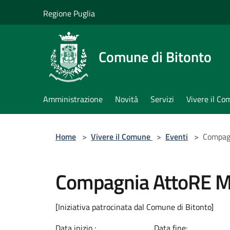
Salta al contenuto principale
Regione Puglia
Comune di Bitonto
Amministrazione
Novità
Servizi
Vivere il C
Home
>
Vivere il Comune
>
Eventi
>
Compag
Compagnia AttoRE M
[Iniziativa patrocinata dal Comune di Bitonto]
Data inizio :
Data fine: