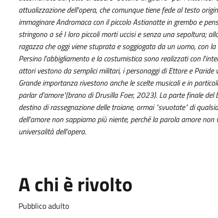
attualizzazione dell'opera, che comunque tiene fede al testo origi
immaginare Andromaca con il piccolo Astianatte in grembo e pensa
stringono a sé I loro piccoli morti uccisi e senza una sepoltura; al
ragazza che oggi viene stuprata e soggiogata da un uomo, con la s
Persino l'abbigliamento e la costumistica sono realizzati con l'inte
attori vestono da semplici militari, i personaggi di Ettore e Paride
Grande importanza rivestono anche le scelte musicali e in partic
parlar d'amore"(brano di Drusilla Foer, 2023). La parte finale del 
destino di rassegnazione delle troiane, ormai "svuotate" di quals
dell'amore non sappiamo più niente, perché la parola amore non vuo
universalità dell'opera.
A chi è rivolto
Pubblico adulto