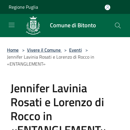
Salta al contenuto principale
Regione Puglia
Comune di Bitonto
Home
>
Vivere il Comune
>
Eventi
>
Jennifer Lavinia Rosati e Lorenzo di Rocco in
«ENTANGLEMENT»
Jennifer Lavinia
Rosati e Lorenzo di
Rocco in
«ENTANGLEMENT»