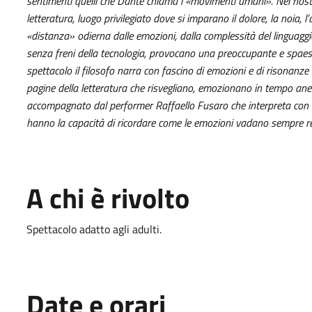
sentimenti quelli che Dante chiama i «movimenti umani». Nel nos
letteratura, luogo privilegiato dove si imparano il dolore, la noia, 
«distanza» odierna dalle emozioni, dalla complessità del linguaggio
senza freni della tecnologia, provocano una preoccupante e spaes
spettacolo il filosofo narra con fascino di emozioni e di risonanze 
pagine della letteratura che risvegliano, emozionano in tempo anes
accompagnato dal performer Raffaello Fusaro che interpreta con in
hanno la capacità di ricordare come le emozioni vadano sempre r
A chi è rivolto
Spettacolo adatto agli adulti.
Date e orari