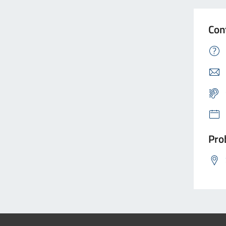
Con
Prob