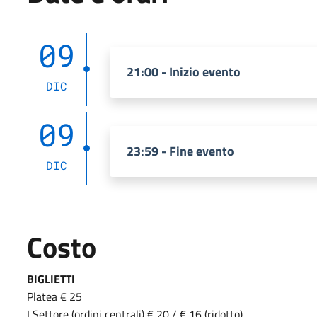
09
21:00 - Inizio evento
DIC
09
23:59 - Fine evento
DIC
Costo
BIGLIETTI
Platea € 25
I Settore (ordini centrali) € 20 / € 16 (ridotto)