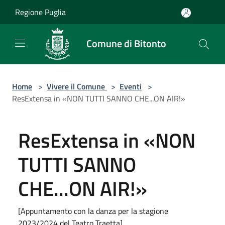
Salta al contenuto principale
Regione Puglia
Comune di Bitonto
Home
>
Vivere il Comune
>
Eventi
>
ResExtensa in «NON TUTTI SANNO CHE...ON AIR!»
ResExtensa in «NON
TUTTI SANNO
CHE...ON AIR!»
[Appuntamento con la danza per la stagione
2023/2024 del Teatro Traetta]