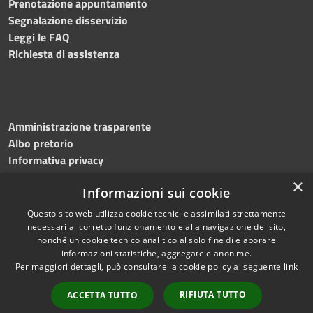
Prenotazione appuntamento
Segnalazione disservizio
Leggi le FAQ
Richiesta di assistenza
Amministrazione trasparente
Albo pretorio
Informativa privacy
Note legali
×
Informazioni sui cookie
Dichiarazione di accessibilità
Meccanismo di feedback
Questo sito web utilizza cookie tecnici e assimilati strettamente
necessari al corretto funzionamento e alla navigazione del sito,
nonché un cookie tecnico analitico al solo fine di elaborare
informazioni statistiche, aggregate e anonime.
RSS
Copyright © 2026 • Comune di
Per maggiori dettagli, può consultare la cookie policy al seguente
link
Accessibilità
Bitonto • Powered by
Privacy
Municipium
Accesso
•
RIFIUTA TUTTO
ACCETTA TUTTO
Cookie
redazione