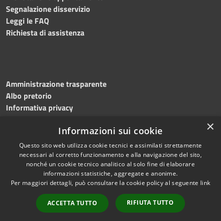
Segnalazione disservizio
Leggi le FAQ
Richiesta di assistenza
Amministrazione trasparente
Albo pretorio
Informativa privacy
Note legali
×
Informazioni sui cookie
Dichiarazione di accessibilità
Meccanismo di feedback
Questo sito web utilizza cookie tecnici e assimilati strettamente
necessari al corretto funzionamento e alla navigazione del sito,
nonché un cookie tecnico analitico al solo fine di elaborare
informazioni statistiche, aggregate e anonime.
RSS
Copyright © 2026 • Comune di
Per maggiori dettagli, può consultare la cookie policy al seguente
link
Accessibilità
Bitonto • Powered by
Privacy
Municipium
Accesso
•
RIFIUTA TUTTO
ACCETTA TUTTO
Cookie
redazione